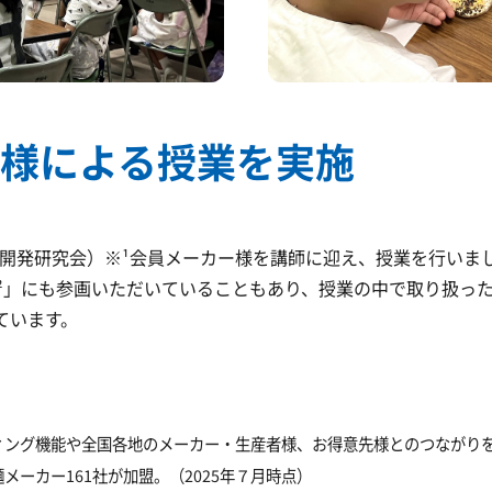
ー様による授業を実施
場開発研究会）※¹会員メーカー様を講師に迎え、授業を行いま
²」にも参画いただいていることもあり、授業の中で取り扱っ
ています。
ィング機能や全国各地のメーカー・生産者様、お得意先様とのつながり
ーカー161社が加盟。（2025年７月時点）