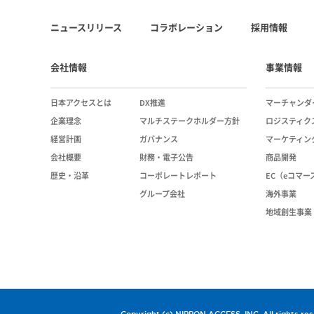
ニュースリリース
コラボレーション
採用情報
会社情報
事業情報
日本アクセスとは
DX推進
マーチャンダ
企業理念
マルチステークホルダー方針
ロジスティク
経営計画
ガバナンス
マーケティン
会社概要
財務・電子公告
商品開発
歴史・沿革
コーポレートレポート
EC（eコマ
グループ会社
海外事業
地域創生事業