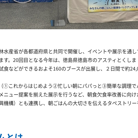
林水産省が各都道府県と共同で開催し、イベントや展示を通して
ます。20回目となる今年は、徳島県徳島市のアスティとくし
食などができるおよそ160のブースが出展し、２日間で約24,
（①これからはじめよう②忙しい朝にパパっと③簡単な調理で
メニュー提案を揃えた展示を行うなど、朝食欠食率改善に向け
興機構）とも連携し、朝ごはんの大切さを伝えるタペストリー
ムとは