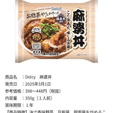
商品名 ：Delcy 麻婆丼
発売日 ：2025年3月1日
参考価格：398～448円（税抜）
内容量 ：350g（１人前）
賞味期限：１年
【商品特徴】油で香味野菜、豆板醤、甜面醤を炒めるこ