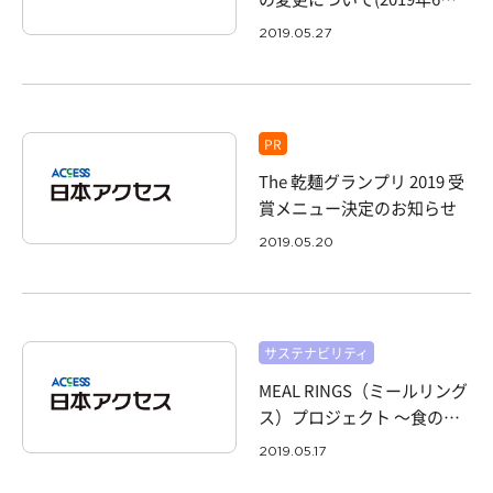
日付)
2019.05.27
PR
The 乾麺グランプリ 2019 受
賞メニュー決定のお知らせ
2019.05.20
サステナビリティ
MEAL RINGS（ミールリング
ス）プロジェクト ～食の環
を広げよう、ニッポン 。
2019.05.17
～ 2018年度寄付金を東北3