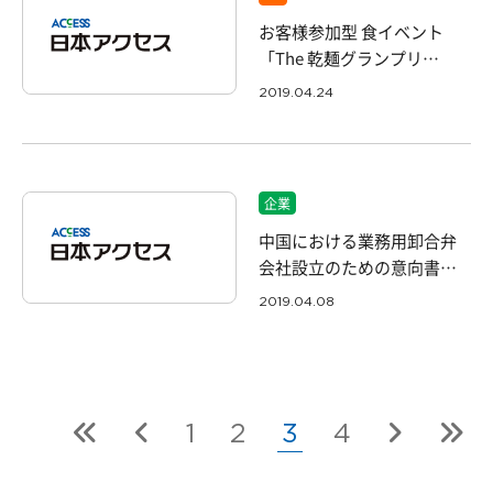
お客様参加型 食イベント
「The 乾麺グランプリ
2019」 開催のご案内
2019.04.24
企業
中国における業務用卸合弁
会社設立のための意向書締
結に関するお知らせ
2019.04.08
1
2
3
4